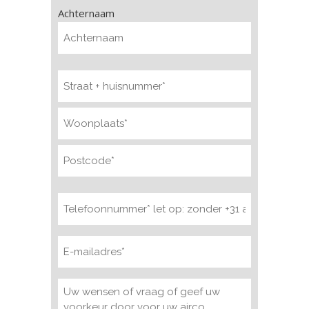
Achternaam
Adres
(Vereist)
Telefoonnummer
(Vereist)
E-
mailadres
(Vereist)
Bericht
(Vereist)