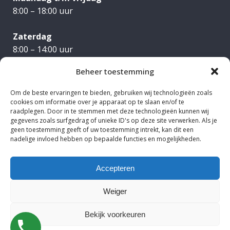
8:00 – 18:00 uur
Zaterdag
8:00 – 14:00 uur
Beheer toestemming
Om de beste ervaringen te bieden, gebruiken wij technologieën zoals
cookies om informatie over je apparaat op te slaan en/of te
raadplegen. Door in te stemmen met deze technologieën kunnen wij
gegevens zoals surfgedrag of unieke ID's op deze site verwerken. Als je
geen toestemming geeft of uw toestemming intrekt, kan dit een
nadelige invloed hebben op bepaalde functies en mogelijkheden.
Accepteren
Weiger
Bekijk voorkeuren
Airco laten plaatsen in Drenthe / Overijssel / Groningen?