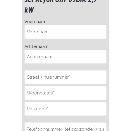
kW
Naam
Voornaam
(Vereist)
Achternaam
Adres
(Vereist)
Telefoonnummer