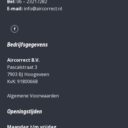
Bel:
06 – 23217282
E-mail:
info@aircorrect.nl
Bedrijfsgegevens
Aircorrect B.V.
Pascalstraat 3
7903 BJ Hoogeveen
KvK: 91800668
Algemene Voorwaarden
Openingstijden
Maandag t/m vrijdag